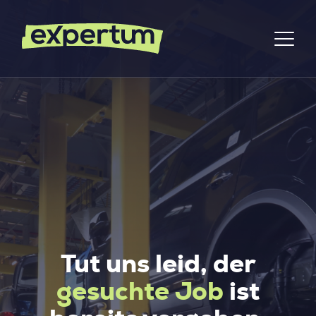
Tut uns leid, der
gesuchte Job
ist