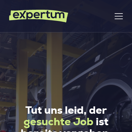
Tut uns leid, der
gesuchte Job
ist