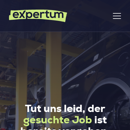
Tut uns leid, der
gesuchte Job
ist