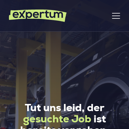
Tut uns leid, der
gesuchte Job
ist