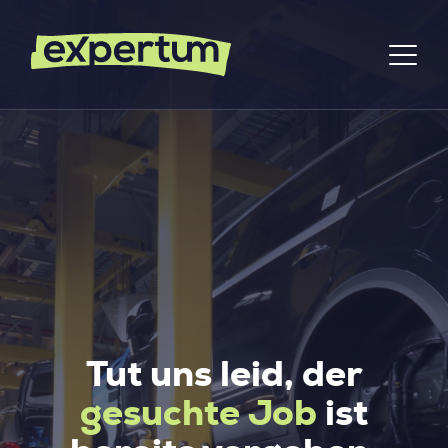
Tut uns leid, der
gesuchte Job
ist