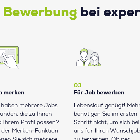
e Bewerbung
bei expe
03
b merken
Für Job bewerben
e haben mehrere Jobs
Lebenslauf genügt! Meh
unden, die zu Ihnen
benötigen Sie im ersten
 Ihrem Profil passen?
Schritt nicht, um sich bei
 der Merken-Funktion
uns für Ihren Wunschjo
nen Sie sich mehrere
zu bewerben. Ob per