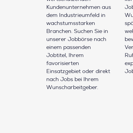
Kundenunternehmen aus
Job
dem Industrieumfeld in
Wun
wachstumsstarken
spä
Branchen. Suchen Sie in
wel
unserer Jobbörse nach
be
einem passenden
Ver
Jobtitel, Ihrem
Ruh
favorisierten
ex
Einsatzgebiet oder direkt
Job
nach Jobs bei Ihrem
Wunscharbeitgeber.