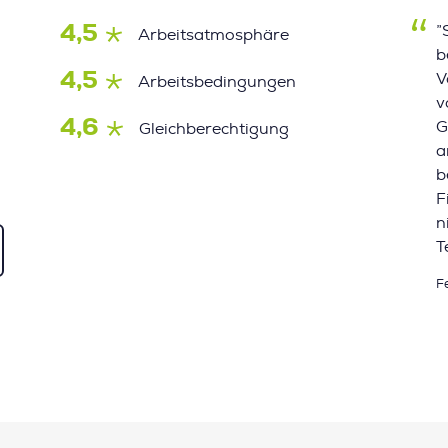
4,5
”
Arbeitsatmosphäre
b
4,5
V
Arbeitsbedingungen
v
4,6
G
Gleichberechtigung
a
b
F
n
T
F