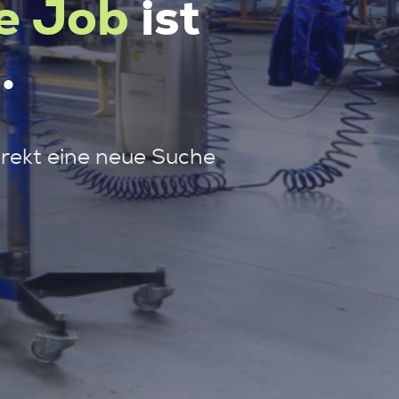
e Job
ist
.
irekt eine neue Suche