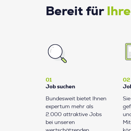
Bereit für
Ihr
01
02
Job suchen
Jo
Bundesweit bietet Ihnen
Si
expertum mehr als
gef
2.000 attraktive Jobs
und
bei unseren
Mit
wertschätzenden
kön