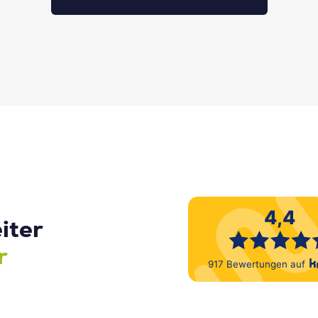
iter
r