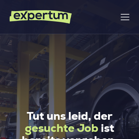
Tut uns leid, der
gesuchte Job
ist