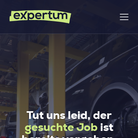
Tut uns leid, der
gesuchte Job
ist