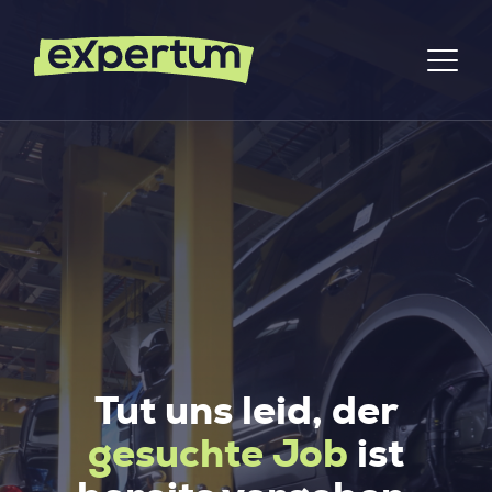
Tut uns leid, der
gesuchte Job
ist