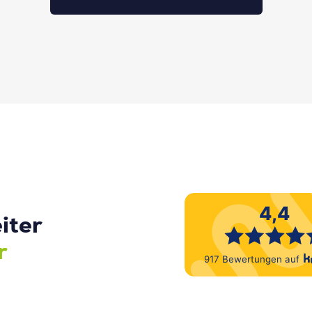
iter
r