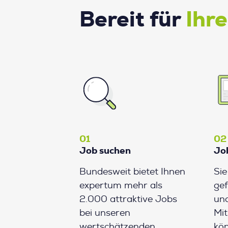
Bereit für
Ihr
01
02
Job suchen
Jo
Bundesweit bietet Ihnen
Si
expertum mehr als
gef
2.000 attraktive Jobs
und
bei unseren
Mit
wertschätzenden
kön