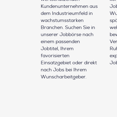
Kundenunternehmen aus
Job
dem Industrieumfeld in
Wun
wachstumsstarken
spä
Branchen. Suchen Sie in
wel
unserer Jobbörse nach
be
einem passenden
Ver
Jobtitel, Ihrem
Ruh
favorisierten
ex
Einsatzgebiet oder direkt
Job
nach Jobs bei Ihrem
Wunscharbeitgeber.