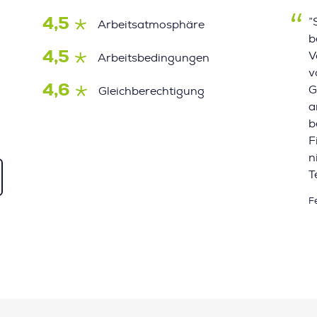
4,5
”
Arbeitsatmosphäre
b
4,5
V
Arbeitsbedingungen
v
4,6
G
Gleichberechtigung
a
b
F
n
T
F