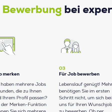
e Bewerbung
bei expe
03
b merken
Für Job bewerben
e haben mehrere Jobs
Lebenslauf genügt! Meh
unden, die zu Ihnen
benötigen Sie im ersten
 Ihrem Profil passen?
Schritt nicht, um sich bei
 der Merken-Funktion
uns für Ihren Wunschjo
nen Sie sich mehrere
zu bewerben. Ob per