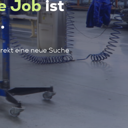
e Job
ist
.
irekt eine neue Suche