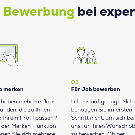
e Bewerbung
bei expe
03
b merken
Für Job bewerben
e haben mehrere Jobs
Lebenslauf genügt! Meh
unden, die zu Ihnen
benötigen Sie im ersten
 Ihrem Profil passen?
Schritt nicht, um sich bei
 der Merken-Funktion
uns für Ihren Wunschjo
nen Sie sich mehrere
zu bewerben. Ob per