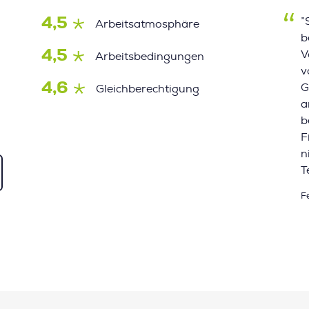
4,5
”
Arbeitsatmosphäre
b
4,5
V
Arbeitsbedingungen
v
4,6
G
Gleichberechtigung
a
b
F
n
T
F