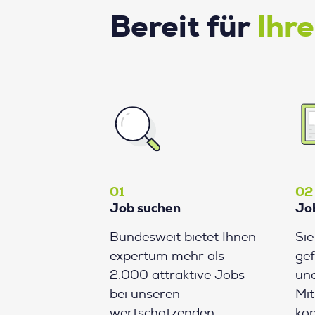
Bereit für
Ihr
01
02
Job suchen
Jo
Bundesweit bietet Ihnen
Si
expertum mehr als
gef
2.000 attraktive Jobs
und
bei unseren
Mit
wertschätzenden
kön