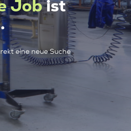
e Job
ist
.
irekt eine neue Suche