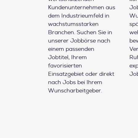
Kundenunternehmen aus
Job
dem Industrieumfeld in
Wun
wachstumsstarken
spä
Branchen. Suchen Sie in
wel
unserer Jobbörse nach
be
einem passenden
Ver
Jobtitel, Ihrem
Ruh
favorisierten
ex
Einsatzgebiet oder direkt
Job
nach Jobs bei Ihrem
Wunscharbeitgeber.