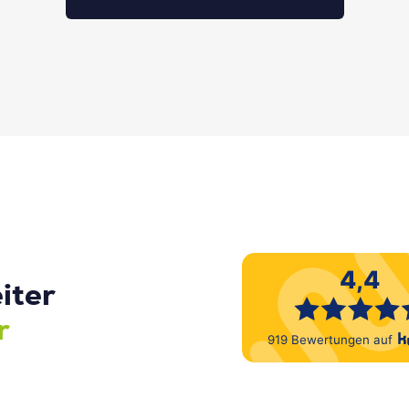
iter
r