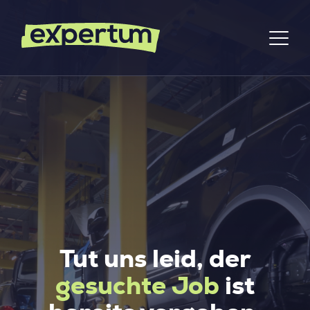
Tut uns leid, der
gesuchte Job
ist