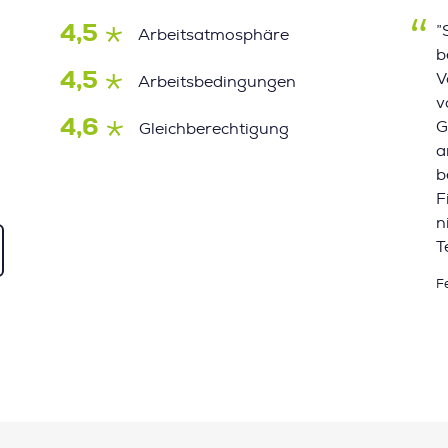
4,5
”
Arbeitsatmosphäre
b
4,5
V
Arbeitsbedingungen
v
4,6
G
Gleichberechtigung
a
b
F
n
T
F