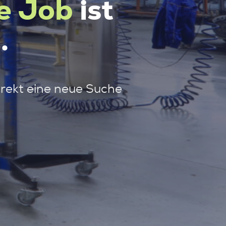
e Job
ist
.
irekt eine neue Suche