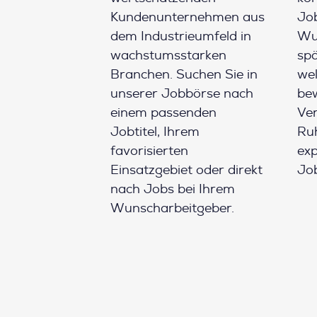
Kundenunternehmen aus
Job
dem Industrieumfeld in
Wun
wachstumsstarken
spä
Branchen. Suchen Sie in
wel
unserer Jobbörse nach
be
einem passenden
Ver
Jobtitel, Ihrem
Ruh
favorisierten
ex
Einsatzgebiet oder direkt
Job
nach Jobs bei Ihrem
Wunscharbeitgeber.