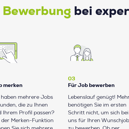
e Bewerbung
bei expe
03
b merken
Für Job bewerben
e haben mehrere Jobs
Lebenslauf genügt! Meh
unden, die zu Ihnen
benötigen Sie im ersten
 Ihrem Profil passen?
Schritt nicht, um sich bei
 der Merken-Funktion
uns für Ihren Wunschjo
nen Sie sich mehrere
zu bewerben. Ob per