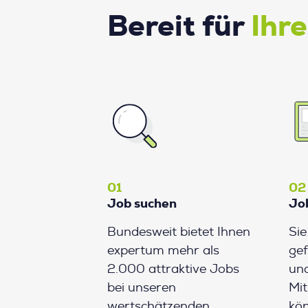
Bereit für
Ihr
01
02
Job suchen
Jo
Bundesweit bietet Ihnen
Si
expertum mehr als
gef
2.000 attraktive Jobs
und
bei unseren
Mit
wertschätzenden
kön