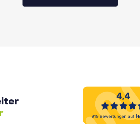
iter
r