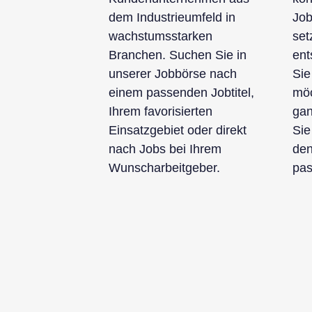
dem Industrieumfeld in
Job
wachstumsstarken
set
Branchen. Suchen Sie in
ent
unserer Jobbörse nach
Sie
einem passenden Jobtitel,
möc
Ihrem favorisierten
gan
Einsatzgebiet oder direkt
Sie
nach Jobs bei Ihrem
den
Wunscharbeitgeber.
pas