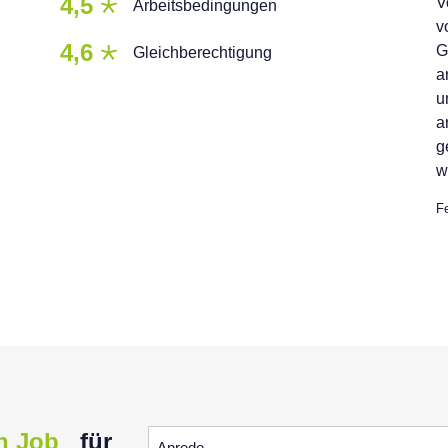
4,5
V
Arbeitsbedingungen
v
4,6
G
Gleichberechtigung
a
u
a
g
w
F
Anrede
n Job
für