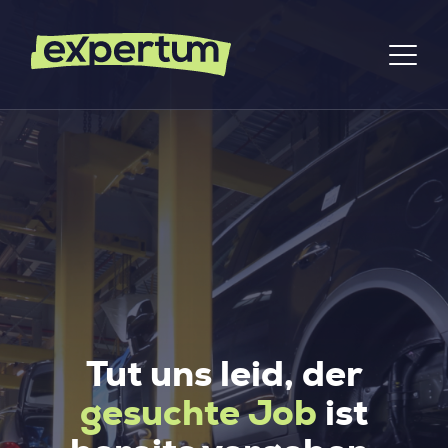
Tut uns leid, der
gesuchte Job
ist