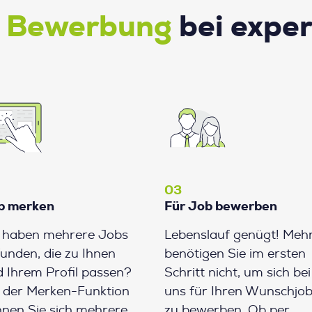
e Bewerbung
bei expe
03
b merken
Für Job bewerben
e haben mehrere Jobs
Lebenslauf genügt! Meh
unden, die zu Ihnen
benötigen Sie im ersten
 Ihrem Profil passen?
Schritt nicht, um sich bei
 der Merken-Funktion
uns für Ihren Wunschjo
nen Sie sich mehrere
zu bewerben. Ob per