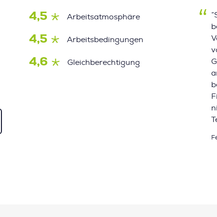
4,5
”
Arbeitsatmosphäre
b
4,5
V
Arbeitsbedingungen
v
4,6
G
Gleichberechtigung
a
b
F
n
T
F