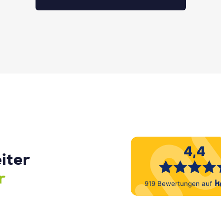
iter
r