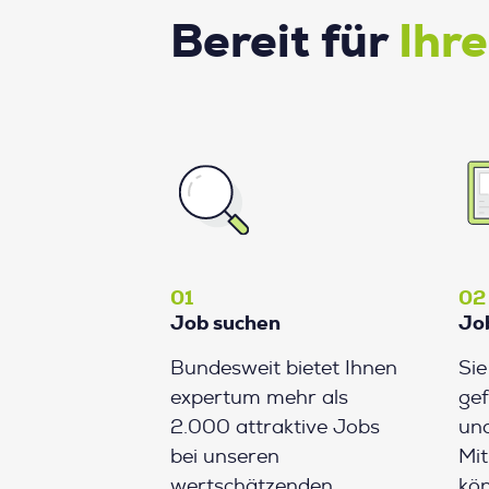
Bereit für
Ihr
01
02
Job suchen
Jo
Bundesweit bietet Ihnen
Si
expertum mehr als
gef
2.000 attraktive Jobs
und
bei unseren
Mit
wertschätzenden
kön