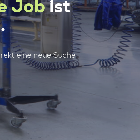
e Job
ist
.
irekt eine neue Suche