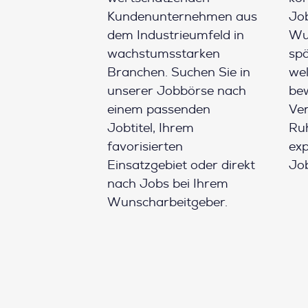
Kundenunternehmen aus
Job
dem Industrieumfeld in
Wun
wachstumsstarken
spä
Branchen. Suchen Sie in
wel
unserer Jobbörse nach
be
einem passenden
Ver
Jobtitel, Ihrem
Ruh
favorisierten
ex
Einsatzgebiet oder direkt
Job
nach Jobs bei Ihrem
Wunscharbeitgeber.