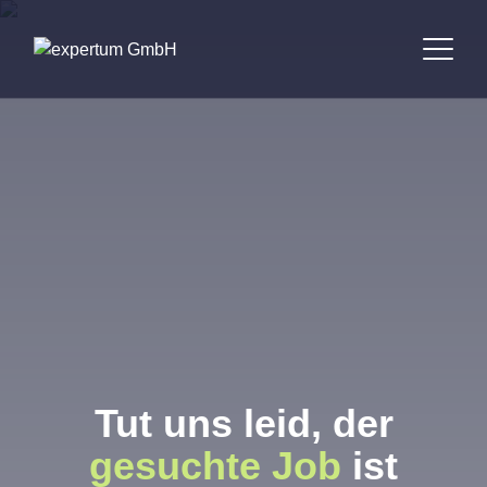
Bewerber
Unternehmen
Jobbörse
Standorte
Über uns
Tut uns leid, der
Kontakt
gesuchte Job
ist