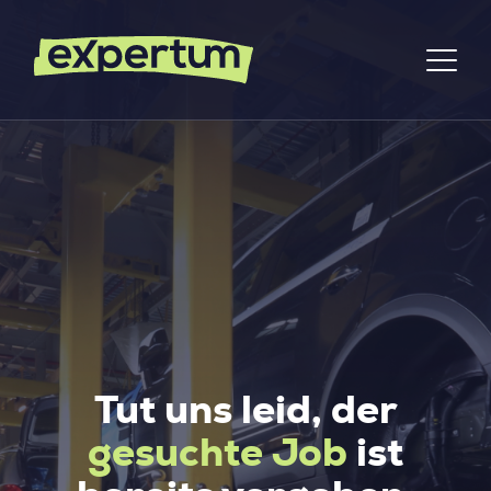
Tut uns leid, der
gesuchte Job
ist