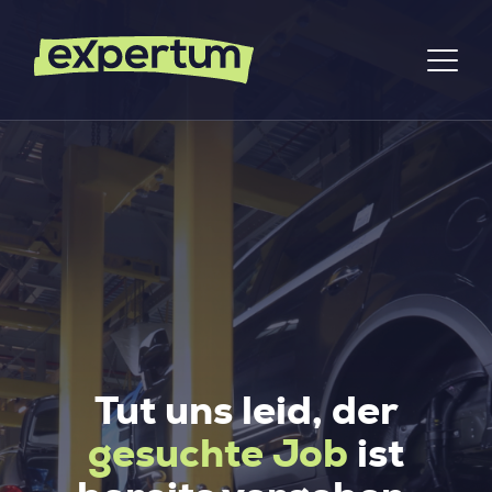
Tut uns leid, der
gesuchte Job
ist