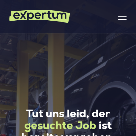
Tut uns leid, der
gesuchte Job
ist