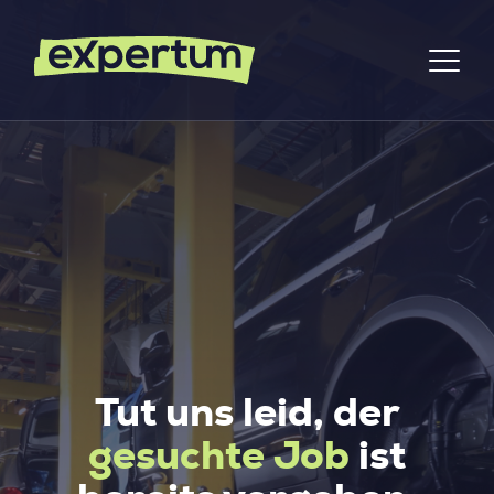
Tut uns leid, der
gesuchte Job
ist