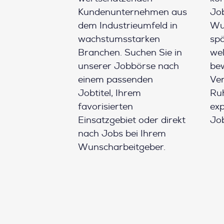
Kundenunternehmen aus
Job
dem Industrieumfeld in
Wun
wachstumsstarken
spä
Branchen. Suchen Sie in
wel
unserer Jobbörse nach
be
einem passenden
Ver
Jobtitel, Ihrem
Ruh
favorisierten
ex
Einsatzgebiet oder direkt
Job
nach Jobs bei Ihrem
Wunscharbeitgeber.