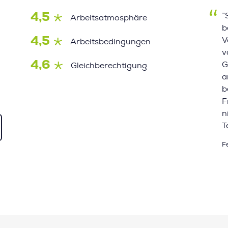
4,5
”
Arbeitsatmosphäre
b
4,5
V
Arbeitsbedingungen
v
4,6
G
Gleichberechtigung
a
b
F
n
T
F