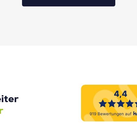
iter
r