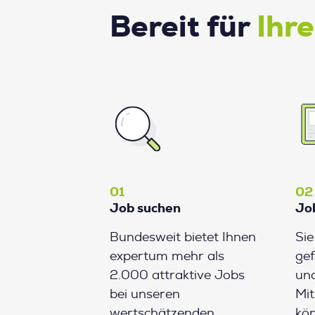
Bereit für
Ihr
01
02
Job suchen
Jo
Bundesweit bietet Ihnen
Si
expertum mehr als
gef
2.000 attraktive Jobs
und
bei unseren
Mit
wertschätzenden
kön