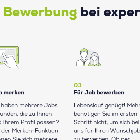
e Bewerbung
bei expe
03
b merken
Für Job bewerben
e haben mehrere Jobs
Lebenslauf genügt! Meh
unden, die zu Ihnen
benötigen Sie im ersten
 Ihrem Profil passen?
Schritt nicht, um sich bei
 der Merken-Funktion
uns für Ihren Wunschjo
nen Sie sich mehrere
zu bewerben. Ob per