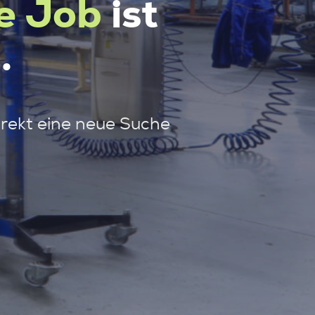
e Job
ist
.
irekt eine neue Suche