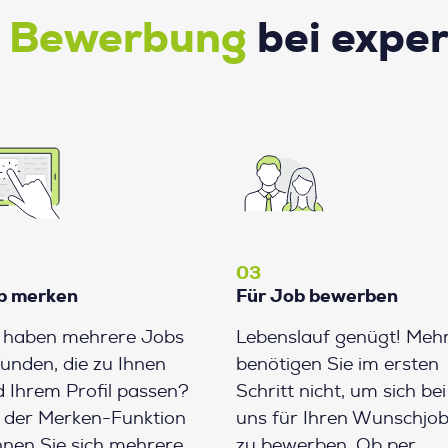
e Bewerbung
bei expe
03
b merken
Für Job bewerben
e haben mehrere Jobs
Lebenslauf genügt! Meh
unden, die zu Ihnen
benötigen Sie im ersten
 Ihrem Profil passen?
Schritt nicht, um sich bei
 der Merken-Funktion
uns für Ihren Wunschjo
nen Sie sich mehrere
zu bewerben. Ob per