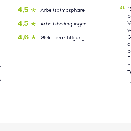
4,5
”
Arbeitsatmosphäre
b
4,5
V
Arbeitsbedingungen
v
4,6
G
Gleichberechtigung
a
b
F
n
T
F