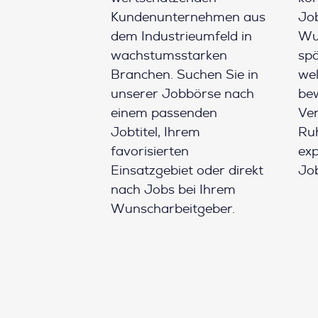
Kundenunternehmen aus
Job
dem Industrieumfeld in
Wun
wachstumsstarken
spä
Branchen. Suchen Sie in
wel
unserer Jobbörse nach
be
einem passenden
Ver
Jobtitel, Ihrem
Ruh
favorisierten
ex
Einsatzgebiet oder direkt
Job
nach Jobs bei Ihrem
Wunscharbeitgeber.