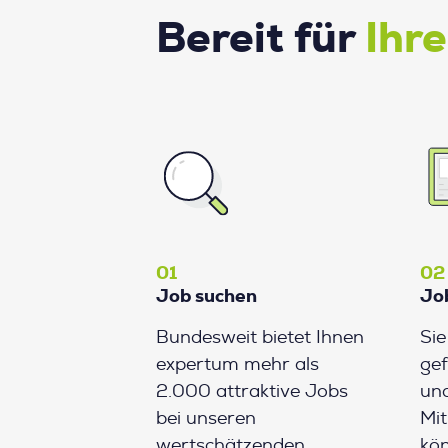
Bereit für
Ihr
01
02
Job suchen
Jo
Bundesweit bietet Ihnen
Si
expertum mehr als
gef
2.000 attraktive Jobs
und
bei unseren
Mit
wertschätzenden
kön