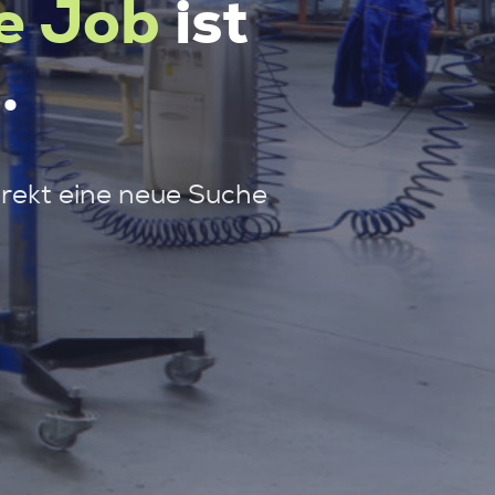
e Job
ist
.
irekt eine neue Suche