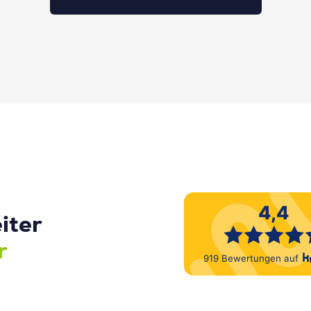
iter
r