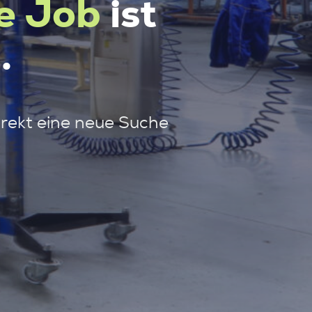
e Job
ist
.
irekt eine neue Suche