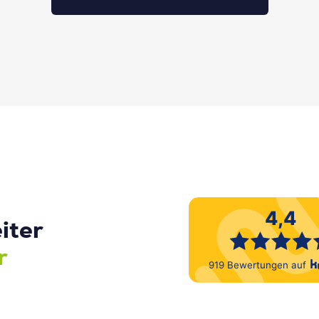
iter
r