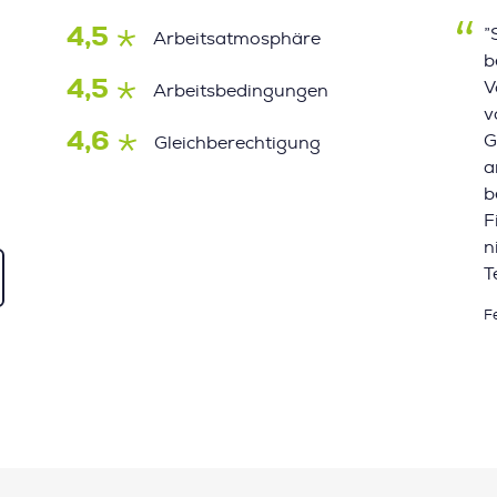
4,5
”
Arbeitsatmosphäre
b
4,5
V
Arbeitsbedingungen
v
4,6
G
Gleichberechtigung
a
b
F
n
T
F