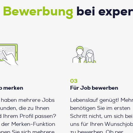
e Bewerbung
bei expe
03
b merken
Für Job bewerben
e haben mehrere Jobs
Lebenslauf genügt! Meh
unden, die zu Ihnen
benötigen Sie im ersten
 Ihrem Profil passen?
Schritt nicht, um sich bei
 der Merken-Funktion
uns für Ihren Wunschjo
nen Sie sich mehrere
zu bewerben. Ob per