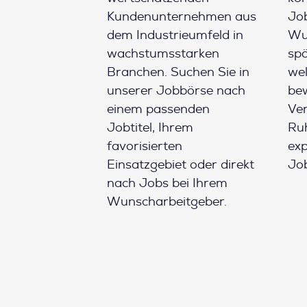
Kundenunternehmen aus
Job
dem Industrieumfeld in
Wun
wachstumsstarken
spä
Branchen. Suchen Sie in
wel
unserer Jobbörse nach
be
einem passenden
Ver
Jobtitel, Ihrem
Ruh
favorisierten
ex
Einsatzgebiet oder direkt
Job
nach Jobs bei Ihrem
Wunscharbeitgeber.