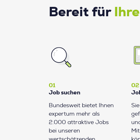
Bereit für
Ihr
01
02
Job suchen
Jo
Bundesweit bietet Ihnen
Si
expertum mehr als
gef
2.000 attraktive Jobs
und
bei unseren
Mit
wertschätzenden
kön