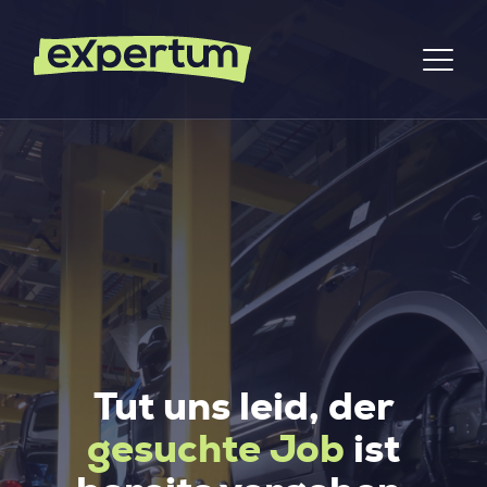
Tut uns leid, der
gesuchte Job
ist