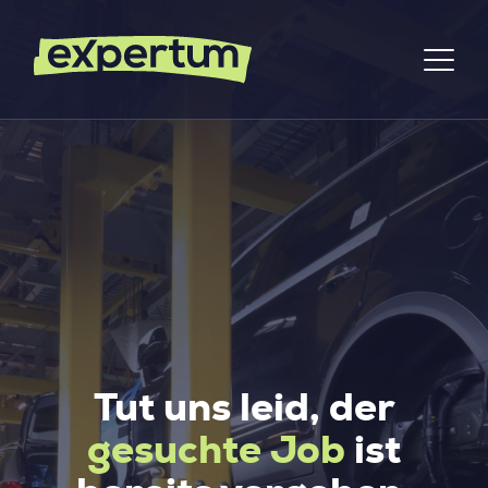
Tut uns leid, der
gesuchte Job
ist