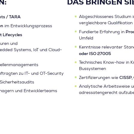
N:
DAS BRINGEN SIE
nts / TARA
Abgeschlossenes Studium in 
vergleichbare Qualifikation
en
im Entwicklungsprozess
Pro
Fundierte Erfahrung in
 Lifecycles
Umfeld
turen und
Kenntnisse relevanter Sta
bedded Systems, IoT und Cloud-
oder ISO 27005
Technisches Know-how in K
tellenmanagements
Bussystemen
ftragten zu IT- und OT-Security
CISSP,
Zertifizierungen wie
Sicherheitsaudits
Analytische Arbeitsweise 
anagern und Entwicklerteams
adressatengerecht aufzube