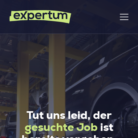
Tut uns leid, der
gesuchte Job
ist