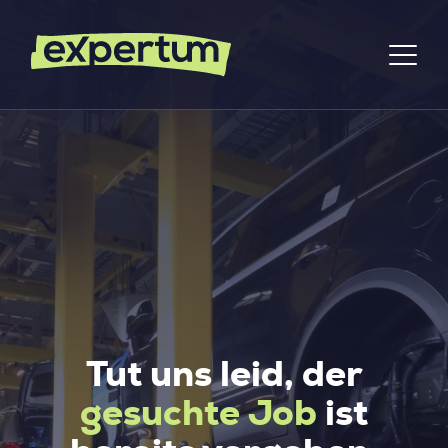
Tut uns leid, der
gesuchte Job
ist