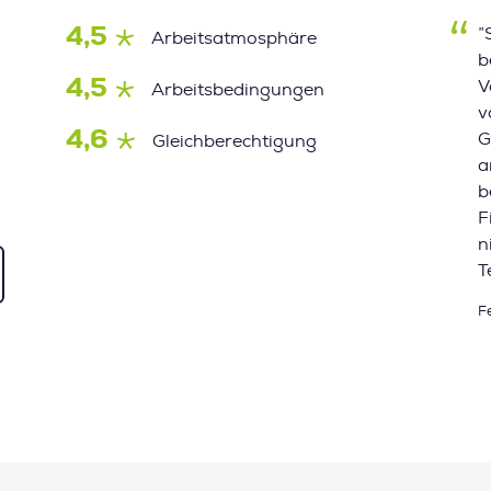
4,5
”
Arbeitsatmosphäre
b
4,5
V
Arbeitsbedingungen
v
4,6
G
Gleichberechtigung
a
b
F
n
T
F