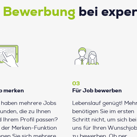
e Bewerbung
bei expe
03
b merken
Für Job bewerben
e haben mehrere Jobs
Lebenslauf genügt! Meh
unden, die zu Ihnen
benötigen Sie im ersten
 Ihrem Profil passen?
Schritt nicht, um sich bei
 der Merken-Funktion
uns für Ihren Wunschjo
nen Sie sich mehrere
zu bewerben. Ob per