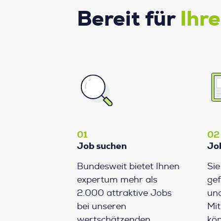
Bereit für
Ihr
01
02
Job suchen
Jo
Bundesweit bietet Ihnen
Si
expertum mehr als
gef
2.000 attraktive Jobs
und
bei unseren
Mit
wertschätzenden
kön