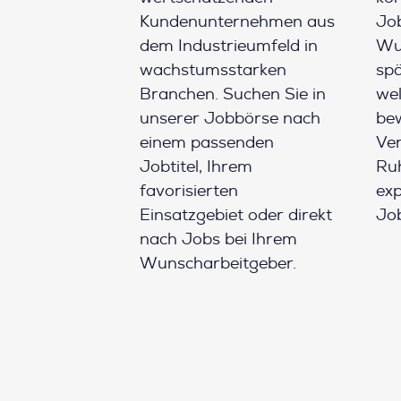
Kundenunternehmen aus
Job
dem Industrieumfeld in
Wun
wachstumsstarken
spä
Branchen. Suchen Sie in
wel
unserer Jobbörse nach
be
einem passenden
Ver
Jobtitel, Ihrem
Ruh
favorisierten
ex
Einsatzgebiet oder direkt
Job
nach Jobs bei Ihrem
Wunscharbeitgeber.