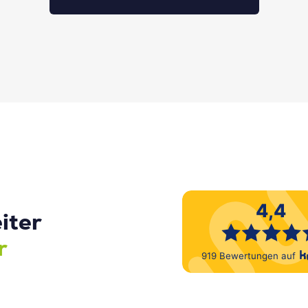
iter
r