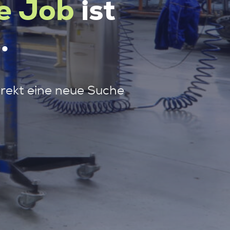
e Job
ist
.
irekt eine neue Suche