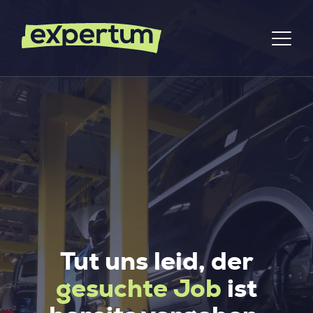
Tut uns leid, der
gesuchte Job
ist