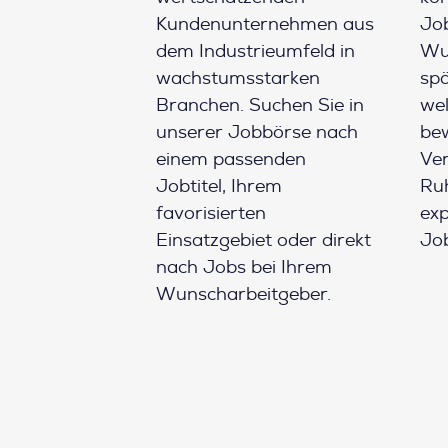
Kundenunternehmen aus
Job
dem Industrieumfeld in
Wun
wachstumsstarken
spä
Branchen. Suchen Sie in
wel
unserer Jobbörse nach
be
einem passenden
Ver
Jobtitel, Ihrem
Ruh
favorisierten
ex
Einsatzgebiet oder direkt
Job
nach Jobs bei Ihrem
Wunscharbeitgeber.