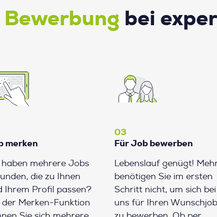
e Bewerbung
bei expe
03
b merken
Für Job bewerben
e haben mehrere Jobs
Lebenslauf genügt! Meh
unden, die zu Ihnen
benötigen Sie im ersten
 Ihrem Profil passen?
Schritt nicht, um sich bei
 der Merken-Funktion
uns für Ihren Wunschjo
nen Sie sich mehrere
zu bewerben. Ob per