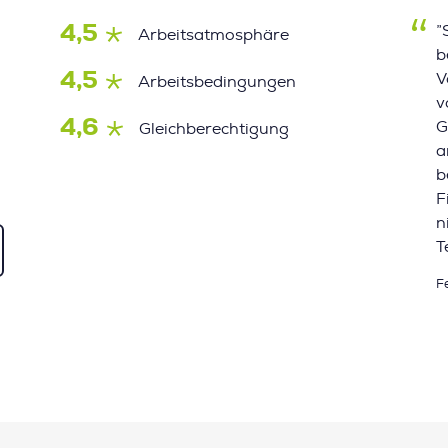
4,5
”
Arbeitsatmosphäre
b
4,5
V
Arbeitsbedingungen
v
4,6
G
Gleichberechtigung
a
b
F
n
T
F