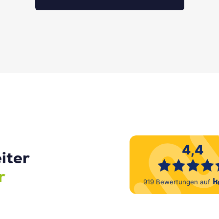
iter
r