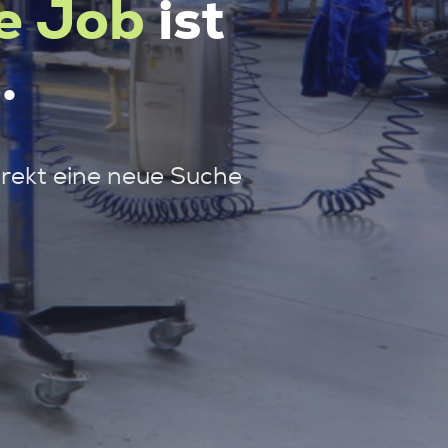
e Job
ist
.
irekt eine neue Suche