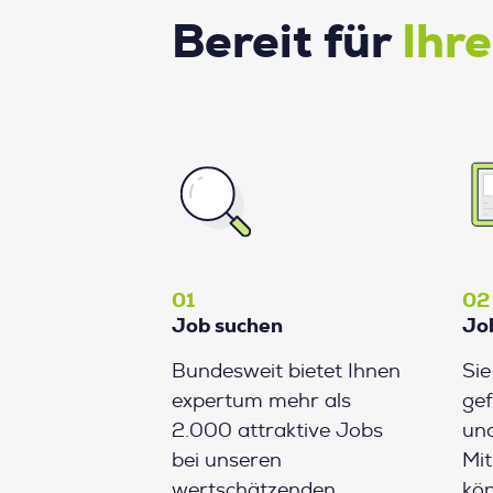
Bereit für
Ihr
01
02
Job suchen
Jo
Bundesweit bietet Ihnen
Si
expertum mehr als
gef
2.000 attraktive Jobs
und
bei unseren
Mit
wertschätzenden
kön