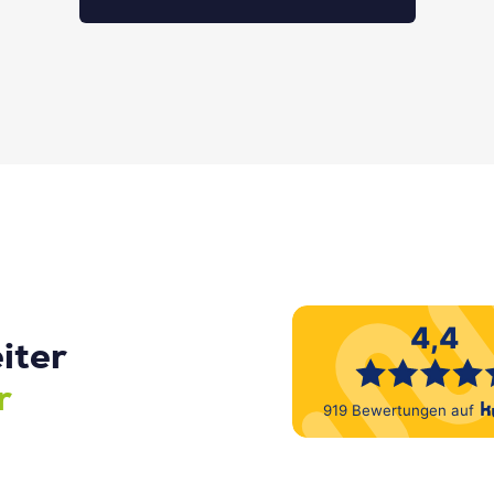
iter
r