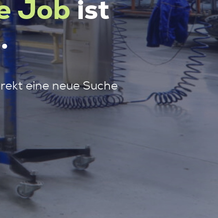
e Job
ist
.
irekt eine neue Suche