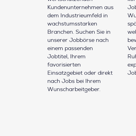
Kundenunternehmen aus
Job
dem Industrieumfeld in
Wun
wachstumsstarken
spä
Branchen. Suchen Sie in
wel
unserer Jobbörse nach
be
einem passenden
Ver
Jobtitel, Ihrem
Ruh
favorisierten
ex
Einsatzgebiet oder direkt
Job
nach Jobs bei Ihrem
Wunscharbeitgeber.