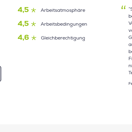
4,5
”
Arbeitsatmosphäre
b
4,5
V
Arbeitsbedingungen
v
4,6
G
Gleichberechtigung
a
b
F
n
T
F