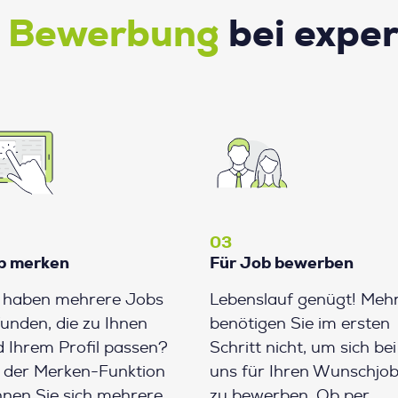
e Bewerbung
bei expe
03
b merken
Für Job bewerben
e haben mehrere Jobs
Lebenslauf genügt! Meh
unden, die zu Ihnen
benötigen Sie im ersten
 Ihrem Profil passen?
Schritt nicht, um sich bei
 der Merken-Funktion
uns für Ihren Wunschjo
nen Sie sich mehrere
zu bewerben. Ob per