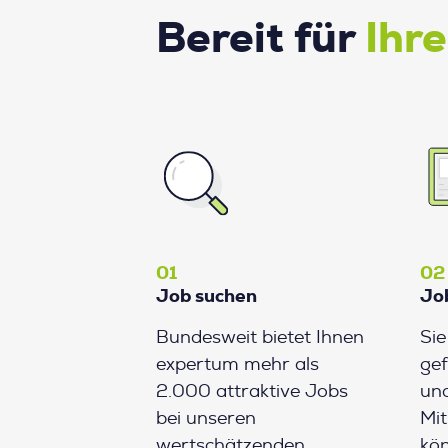
Bereit für
Ihr
01
02
Job suchen
Jo
Bundesweit bietet Ihnen
Si
expertum mehr als
gef
2.000 attraktive Jobs
und
bei unseren
Mit
wertschätzenden
kön