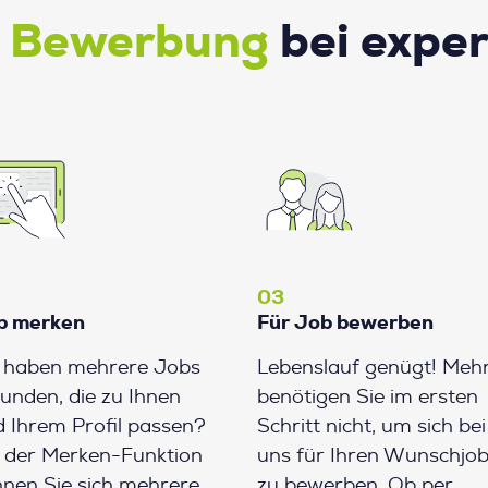
e Bewerbung
bei expe
03
b merken
Für Job bewerben
e haben mehrere Jobs
Lebenslauf genügt! Meh
unden, die zu Ihnen
benötigen Sie im ersten
 Ihrem Profil passen?
Schritt nicht, um sich bei
 der Merken-Funktion
uns für Ihren Wunschjo
nen Sie sich mehrere
zu bewerben. Ob per