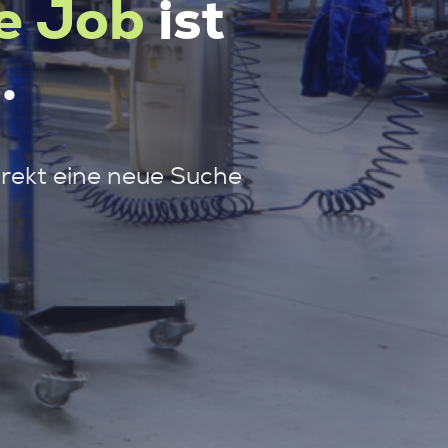
e Job
ist
.
irekt eine neue Suche