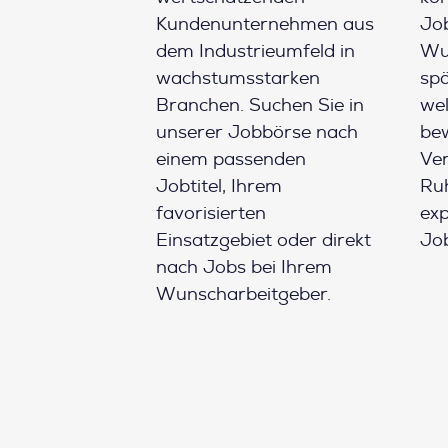
Kundenunternehmen aus
Job
dem Industrieumfeld in
Wun
wachstumsstarken
spä
Branchen. Suchen Sie in
wel
unserer Jobbörse nach
be
einem passenden
Ver
Jobtitel, Ihrem
Ruh
favorisierten
ex
Einsatzgebiet oder direkt
Job
nach Jobs bei Ihrem
Wunscharbeitgeber.