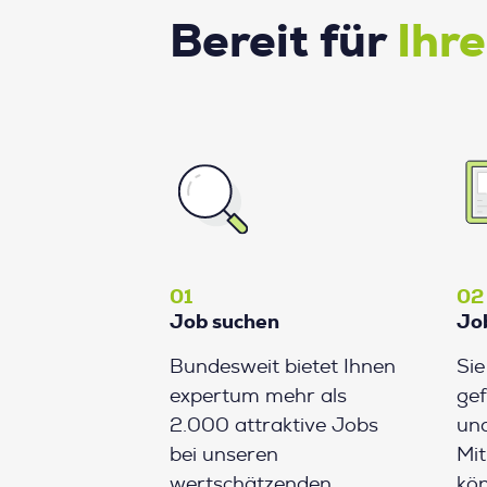
Bereit für
Ihr
01
02
Job suchen
Jo
Bundesweit bietet Ihnen
Si
expertum mehr als
gef
2.000 attraktive Jobs
und
bei unseren
Mit
wertschätzenden
kön