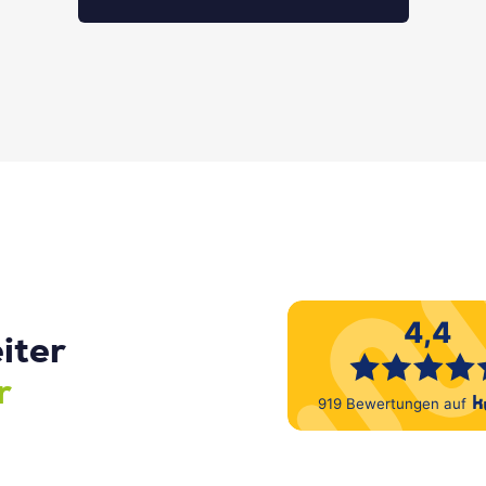
iter
r