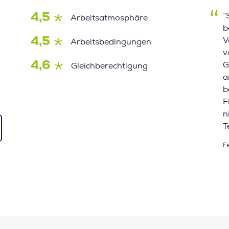
4,5
”
Arbeitsatmosphäre
b
4,5
V
Arbeitsbedingungen
v
4,6
G
Gleichberechtigung
a
b
F
n
T
F