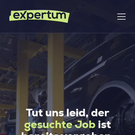
Tut uns leid, der
gesuchte Job
ist