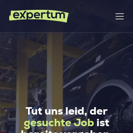
Tut uns leid, der
gesuchte Job
ist