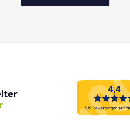
iter
r