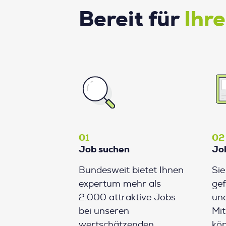
Bereit für
Ihr
01
02
Job suchen
Jo
Bundesweit bietet Ihnen
Si
expertum mehr als
gef
2.000 attraktive Jobs
und
bei unseren
Mit
wertschätzenden
kön