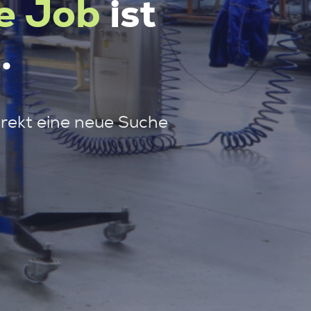
e Job
ist
.
irekt eine neue Suche