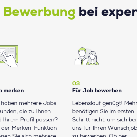
e Bewerbung
bei expe
03
b merken
Für Job bewerben
e haben mehrere Jobs
Lebenslauf genügt! Meh
unden, die zu Ihnen
benötigen Sie im ersten
 Ihrem Profil passen?
Schritt nicht, um sich bei
 der Merken-Funktion
uns für Ihren Wunschjo
nen Sie sich mehrere
zu bewerben. Ob per