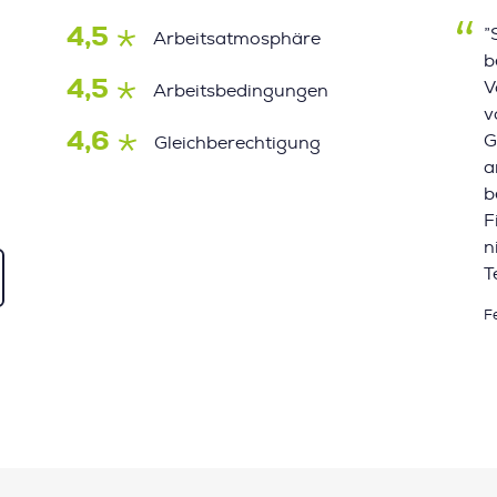
4,5
”
Arbeitsatmosphäre
b
4,5
V
Arbeitsbedingungen
v
4,6
G
Gleichberechtigung
a
b
F
n
T
F