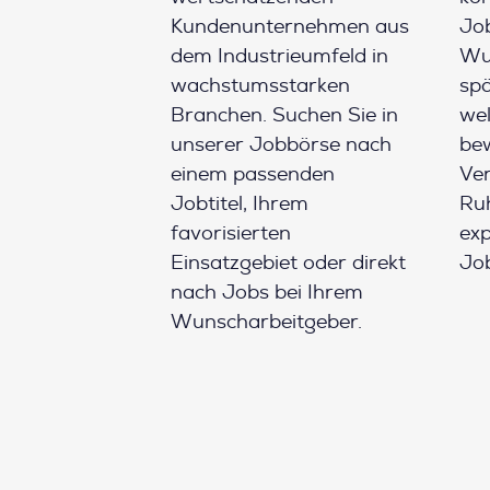
Kundenunternehmen aus
Job
dem Industrieumfeld in
Wun
wachstumsstarken
spä
Branchen. Suchen Sie in
wel
unserer Jobbörse nach
be
einem passenden
Ver
Jobtitel, Ihrem
Ruh
favorisierten
ex
Einsatzgebiet oder direkt
Job
nach Jobs bei Ihrem
Wunscharbeitgeber.