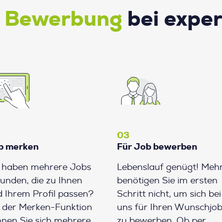
e Bewerbung
bei expe
03
b merken
Für Job bewerben
e haben mehrere Jobs
Lebenslauf genügt! Meh
unden, die zu Ihnen
benötigen Sie im ersten
 Ihrem Profil passen?
Schritt nicht, um sich bei
 der Merken-Funktion
uns für Ihren Wunschjo
nen Sie sich mehrere
zu bewerben. Ob per