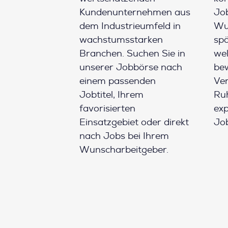
Kundenunternehmen aus
Job
dem Industrieumfeld in
Wun
wachstumsstarken
spä
Branchen. Suchen Sie in
wel
unserer Jobbörse nach
be
einem passenden
Ver
Jobtitel, Ihrem
Ruh
favorisierten
ex
Einsatzgebiet oder direkt
Job
nach Jobs bei Ihrem
Wunscharbeitgeber.