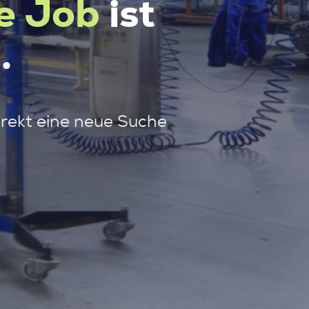
e Job
ist
.
irekt eine neue Suche