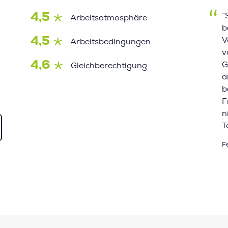
4,5
”
Arbeitsatmosphäre
b
4,5
V
Arbeitsbedingungen
v
4,6
G
Gleichberechtigung
a
b
F
n
T
F