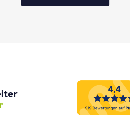
iter
r