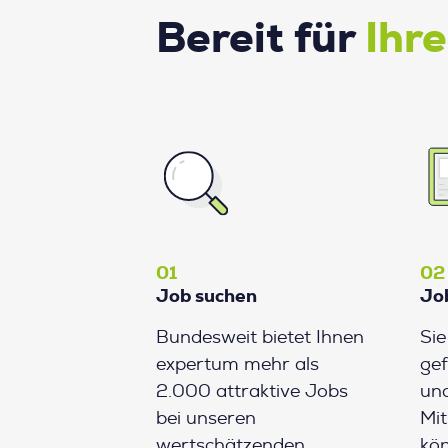
Bereit für
Ihr
01
02
Job suchen
Jo
Bundesweit bietet Ihnen
Si
expertum mehr als
gef
2.000 attraktive Jobs
und
bei unseren
Mit
wertschätzenden
kön