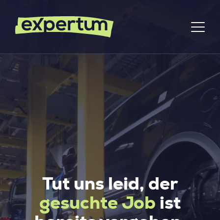
Tut uns leid, der
gesuchte Job
ist