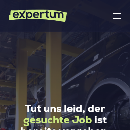
Tut uns leid, der
gesuchte Job
ist