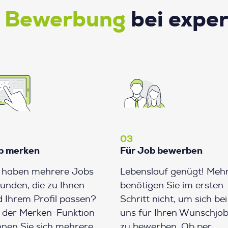
e Bewerbung
bei expe
03
b merken
Für Job bewerben
e haben mehrere Jobs
Lebenslauf genügt! Meh
unden, die zu Ihnen
benötigen Sie im ersten
 Ihrem Profil passen?
Schritt nicht, um sich bei
 der Merken-Funktion
uns für Ihren Wunschjo
nen Sie sich mehrere
zu bewerben. Ob per