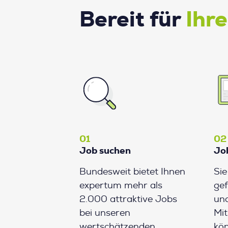
Bereit für
Ihr
01
02
Job suchen
Jo
Bundesweit bietet Ihnen
Si
expertum mehr als
gef
2.000 attraktive Jobs
und
bei unseren
Mit
wertschätzenden
kön