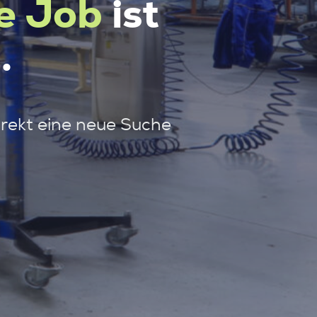
e Job
ist
.
irekt eine neue Suche