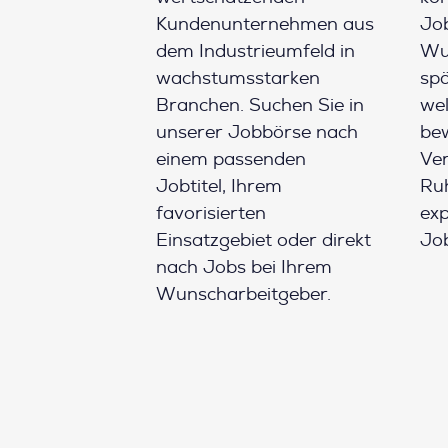
Kundenunternehmen aus
Job
dem Industrieumfeld in
Wun
wachstumsstarken
spä
Branchen. Suchen Sie in
wel
unserer Jobbörse nach
be
einem passenden
Ver
Jobtitel, Ihrem
Ruh
favorisierten
ex
Einsatzgebiet oder direkt
Job
nach Jobs bei Ihrem
Wunscharbeitgeber.