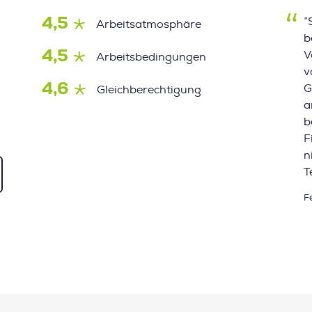
4,5
”
Arbeitsatmosphäre
b
4,5
V
Arbeitsbedingungen
v
4,6
G
Gleichberechtigung
a
b
F
n
T
F