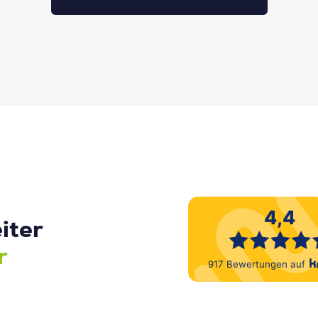
iter
r