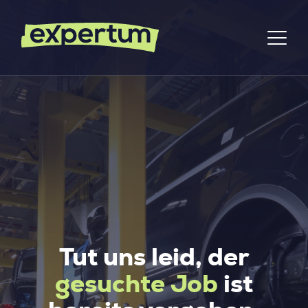
Tut uns leid, der
gesuchte Job
ist