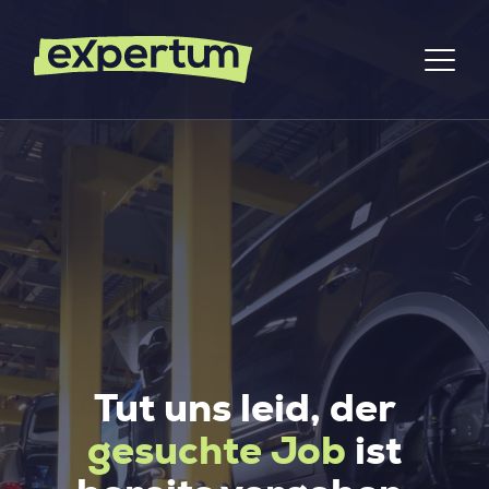
Tut uns leid, der
gesuchte Job
ist