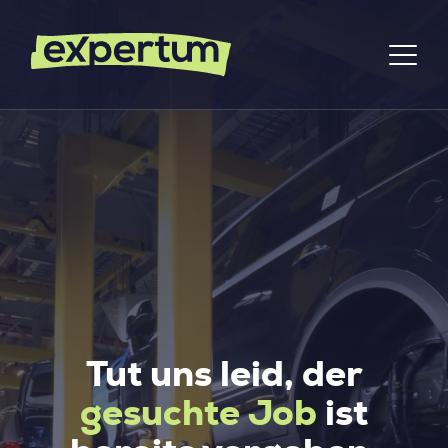
Tut uns leid, der
gesuchte Job
ist