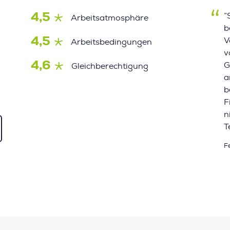
4,5
”
Arbeitsatmosphäre
b
4,5
V
Arbeitsbedingungen
v
4,6
G
Gleichberechtigung
a
b
F
n
T
F