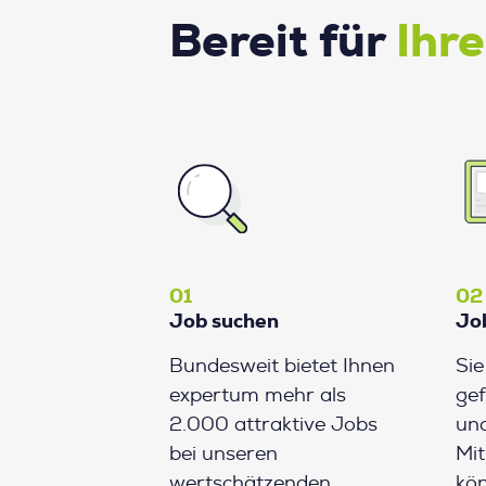
Bereit für
Ihr
01
02
Job suchen
Jo
Bundesweit bietet Ihnen
Si
expertum mehr als
gef
2.000 attraktive Jobs
und
bei unseren
Mit
wertschätzenden
kön