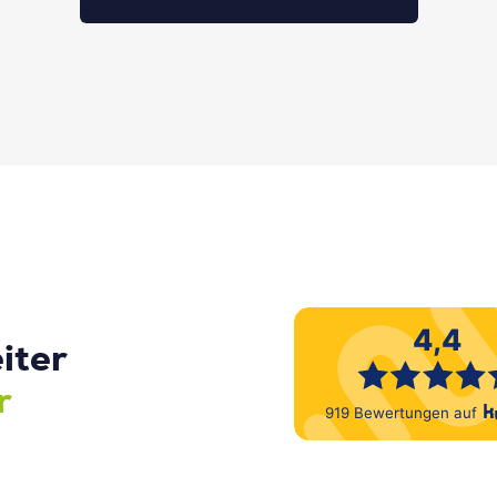
iter
r