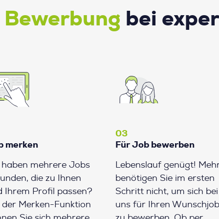
e Bewerbung
bei expe
03
b merken
Für Job bewerben
e haben mehrere Jobs
Lebenslauf genügt! Meh
unden, die zu Ihnen
benötigen Sie im ersten
 Ihrem Profil passen?
Schritt nicht, um sich bei
 der Merken-Funktion
uns für Ihren Wunschjo
nen Sie sich mehrere
zu bewerben. Ob per