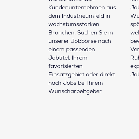
Kundenunternehmen aus
Job
dem Industrieumfeld in
Wun
wachstumsstarken
spä
Branchen. Suchen Sie in
wel
unserer Jobbörse nach
be
einem passenden
Ver
Jobtitel, Ihrem
Ruh
favorisierten
ex
Einsatzgebiet oder direkt
Job
nach Jobs bei Ihrem
Wunscharbeitgeber.