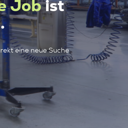
e Job
ist
.
irekt eine neue Suche