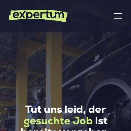
Tut uns leid, der
gesuchte Job
ist