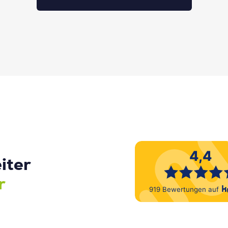
iter
r