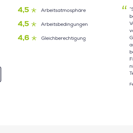
4,5
”
Arbeitsatmosphäre
b
4,5
V
Arbeitsbedingungen
v
4,6
G
Gleichberechtigung
a
b
F
n
T
F