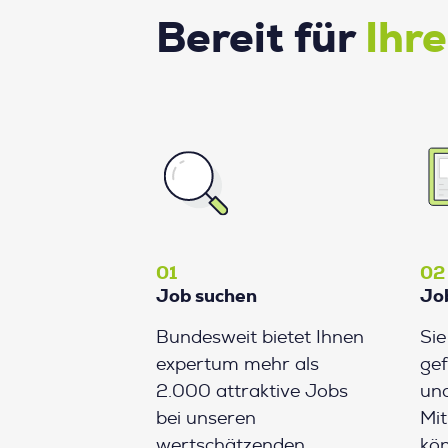
Bereit für
Ihr
01
02
Job suchen
Jo
Bundesweit bietet Ihnen
Si
expertum mehr als
gef
2.000 attraktive Jobs
und
bei unseren
Mit
wertschätzenden
kön