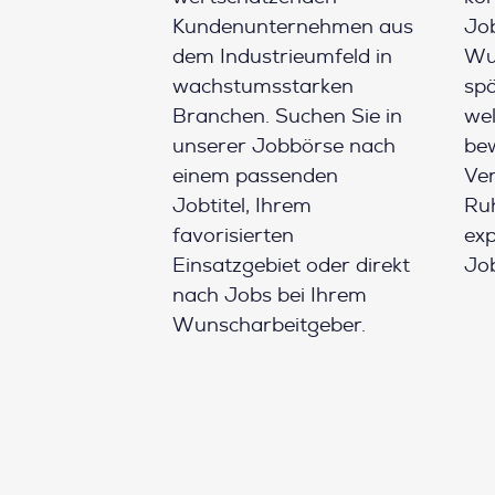
Kundenunternehmen aus
Job
dem Industrieumfeld in
Wun
wachstumsstarken
spä
Branchen. Suchen Sie in
wel
unserer Jobbörse nach
be
einem passenden
Ver
Jobtitel, Ihrem
Ruh
favorisierten
ex
Einsatzgebiet oder direkt
Job
nach Jobs bei Ihrem
Wunscharbeitgeber.