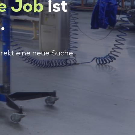
e Job
ist
.
irekt eine neue Suche