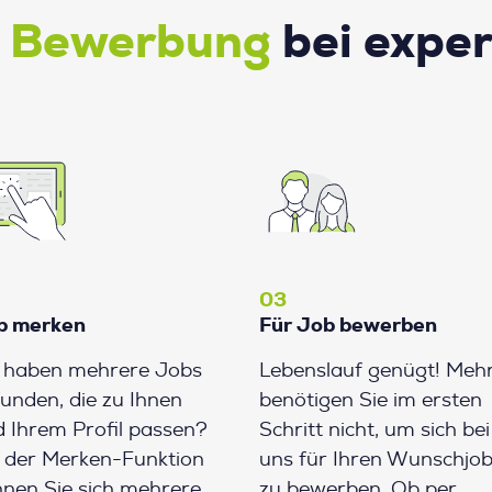
e Bewerbung
bei expe
03
b merken
Für Job bewerben
e haben mehrere Jobs
Lebenslauf genügt! Meh
unden, die zu Ihnen
benötigen Sie im ersten
 Ihrem Profil passen?
Schritt nicht, um sich bei
 der Merken-Funktion
uns für Ihren Wunschjo
nen Sie sich mehrere
zu bewerben. Ob per