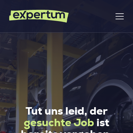
Tut uns leid, der
gesuchte Job
ist