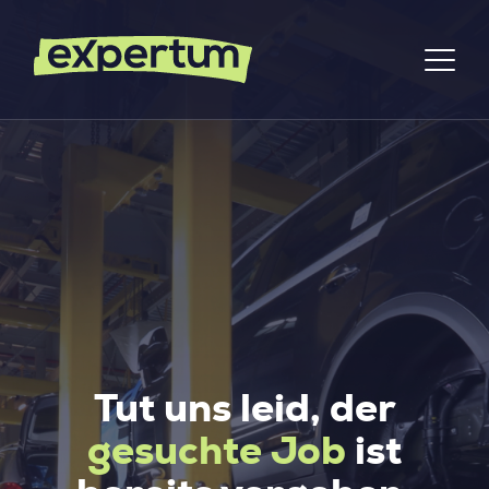
Tut uns leid, der
gesuchte Job
ist