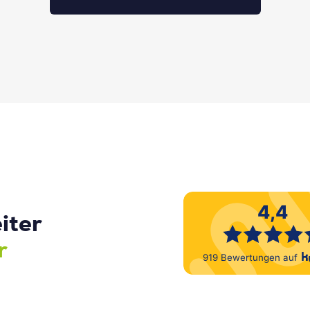
iter
r