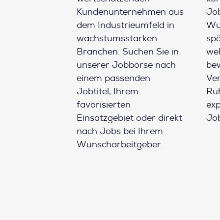
Kundenunternehmen aus
Job
dem Industrieumfeld in
Wun
wachstumsstarken
spä
Branchen. Suchen Sie in
wel
unserer Jobbörse nach
be
einem passenden
Ver
Jobtitel, Ihrem
Ruh
favorisierten
ex
Einsatzgebiet oder direkt
Job
nach Jobs bei Ihrem
Wunscharbeitgeber.