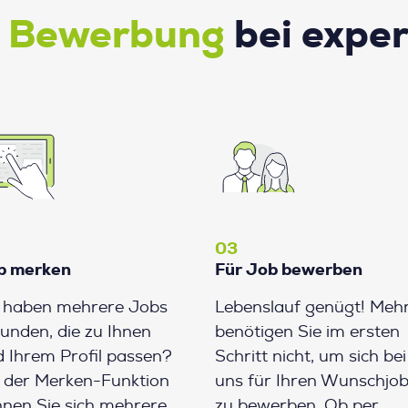
e Bewerbung
bei expe
03
b merken
Für Job bewerben
e haben mehrere Jobs
Lebenslauf genügt! Meh
unden, die zu Ihnen
benötigen Sie im ersten
 Ihrem Profil passen?
Schritt nicht, um sich bei
 der Merken-Funktion
uns für Ihren Wunschjo
nen Sie sich mehrere
zu bewerben. Ob per