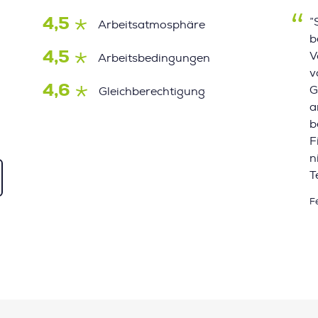
4,5
”
Arbeitsatmosphäre
b
4,5
V
Arbeitsbedingungen
v
4,6
G
Gleichberechtigung
a
b
F
n
T
F