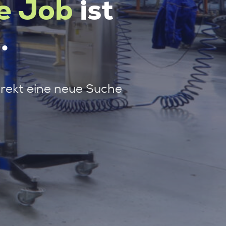
e Job
ist
.
irekt eine neue Suche