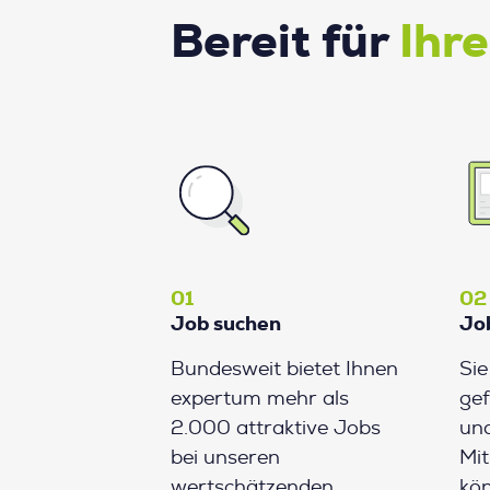
Bereit für
Ihr
01
02
Job suchen
Jo
Bundesweit bietet Ihnen
Si
expertum mehr als
gef
2.000 attraktive Jobs
und
bei unseren
Mit
wertschätzenden
kön